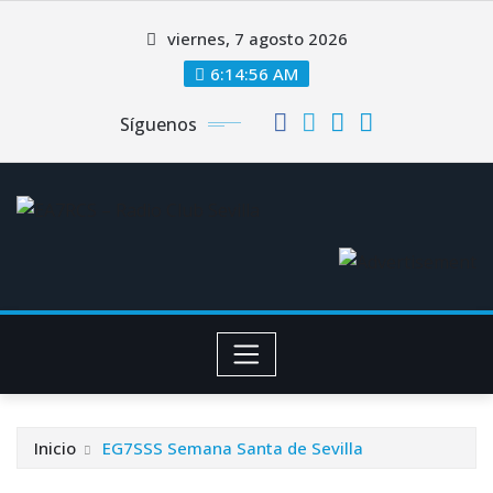
Saltar
viernes, 7 agosto 2026
al
contenido
6:14:56 AM
Síguenos
Inicio
EG7SSS Semana Santa de Sevilla