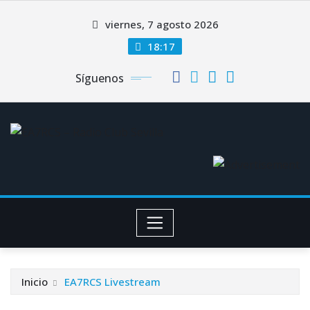
Saltar
viernes, 7 agosto 2026
al
contenido
18:17
Síguenos
Inicio
EA7RCS Livestream