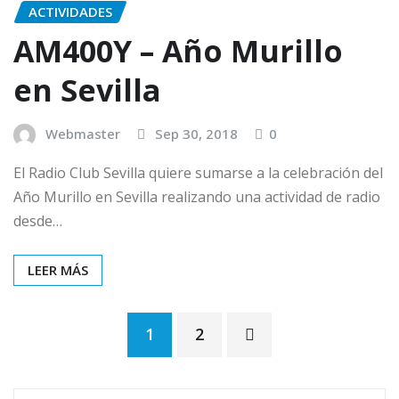
ACTIVIDADES
AM400Y – Año Murillo
en Sevilla
Webmaster
Sep 30, 2018
0
El Radio Club Sevilla quiere sumarse a la celebración del
Año Murillo en Sevilla realizando una actividad de radio
desde…
LEER MÁS
Paginación
1
2
de