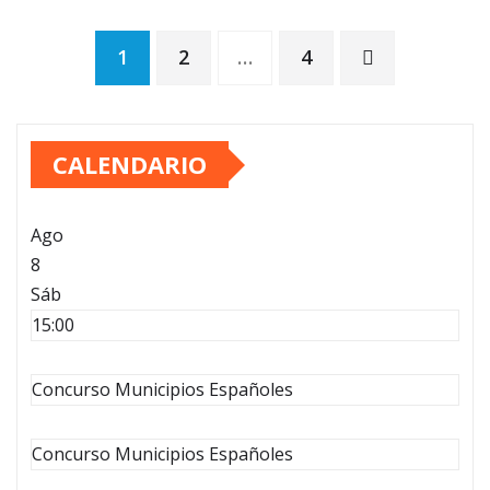
Paginación
1
2
…
4
de
CALENDARIO
entradas
Ago
8
Sáb
15:00
Concurso Municipios Españoles
Concurso Municipios Españoles