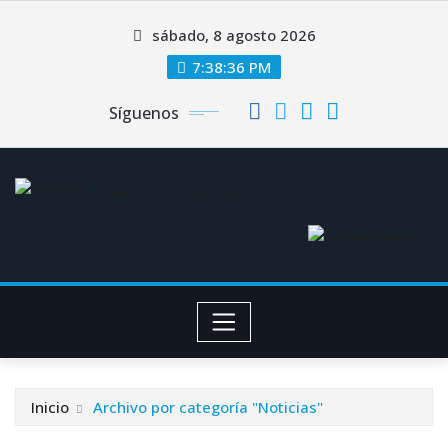
Saltar
sábado, 8 agosto 2026
al
contenido
7:38:37 PM
Síguenos
Inicio
Archivo por categoría "Noticias"