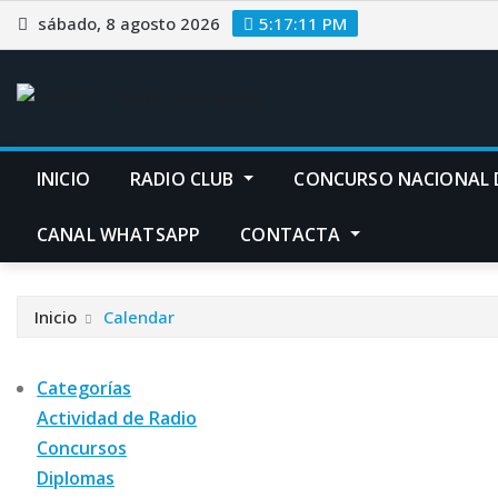
Saltar
sábado, 8 agosto 2026
5:17:12 PM
al
contenido
INICIO
RADIO CLUB
CONCURSO NACIONAL 
CANAL WHATSAPP
CONTACTA
Inicio
Calendar
Categorías
Actividad de Radio
Concursos
Diplomas