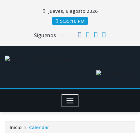
Saltar
jueves, 6 agosto 2026
al
contenido
5:35:11 PM
Síguenos
Inicio
Calendar