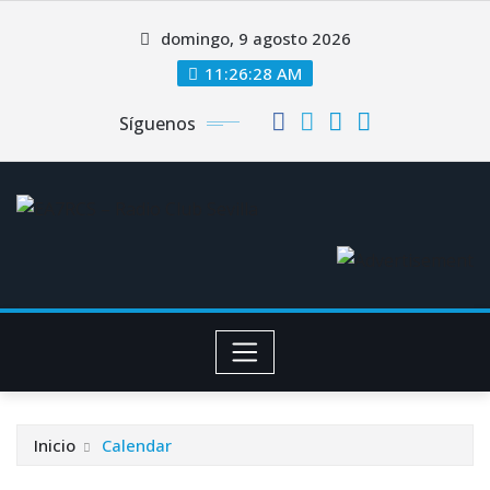
Saltar
domingo, 9 agosto 2026
al
contenido
11:26:29 AM
Síguenos
Inicio
Calendar