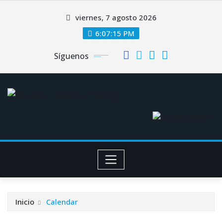
Saltar
viernes, 7 agosto 2026
al
contenido
6:07:15 PM
Síguenos
Inicio
Calendar