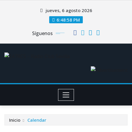
Saltar
jueves, 6 agosto 2026
al
contenido
6:48:59 PM
Síguenos
Inicio
Calendar