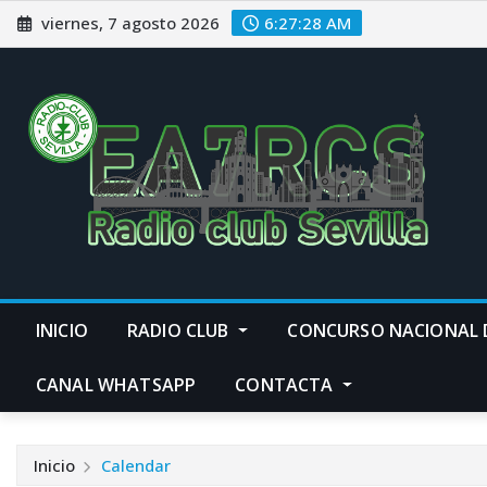
Saltar
viernes, 7 agosto 2026
6:27:28 AM
al
contenido
INICIO
RADIO CLUB
CONCURSO NACIONAL 
CANAL WHATSAPP
CONTACTA
Inicio
Calendar