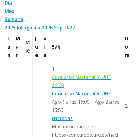
Día
Mes
Semana
2025
Jul
agosto 2026
Sep
2027
L
M
J
V
D
M
u
a
u
i
Sáb
o
ié
n
r
e
e
m
1
Concurso Nacional V-UHF
16:00
Concurso Nacional V-UHF
Ago 1 a las 16:00 – Ago 2 a las
2
15:59
Entradas
Más información en
https://concursos.ure.es/naci