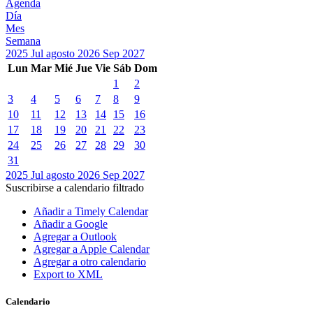
Agenda
Día
Mes
Semana
2025
Jul
agosto 2026
Sep
2027
Lun
Mar
Mié
Jue
Vie
Sáb
Dom
1
2
3
4
5
6
7
8
9
10
11
12
13
14
15
16
17
18
19
20
21
22
23
24
25
26
27
28
29
30
31
2025
Jul
agosto 2026
Sep
2027
Suscribirse a calendario filtrado
Añadir a Timely Calendar
Añadir a Google
Agregar a Outlook
Agregar a Apple Calendar
Agregar a otro calendario
Export to XML
Calendario