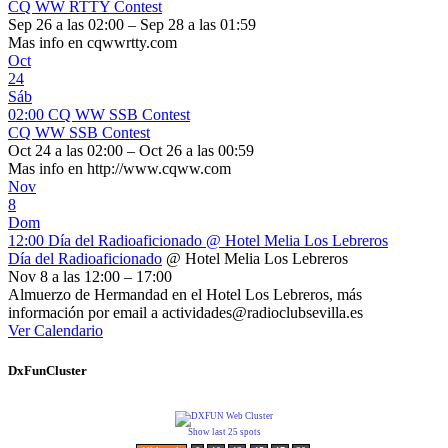
CQ WW RTTY Contest
Sep 26 a las 02:00 – Sep 28 a las 01:59
Mas info en cqwwrtty.com
Oct
24
Sáb
02:00
CQ WW SSB Contest
CQ WW SSB Contest
Oct 24 a las 02:00 – Oct 26 a las 00:59
Mas info en http://www.cqww.com
Nov
8
Dom
12:00
Día del Radioaficionado
@ Hotel Melia Los Lebreros
Día del Radioaficionado
@ Hotel Melia Los Lebreros
Nov 8 a las 12:00 – 17:00
Almuerzo de Hermandad en el Hotel Los Lebreros, más
información por email a actividades@radioclubsevilla.es
Ver Calendario
DxFunCluster