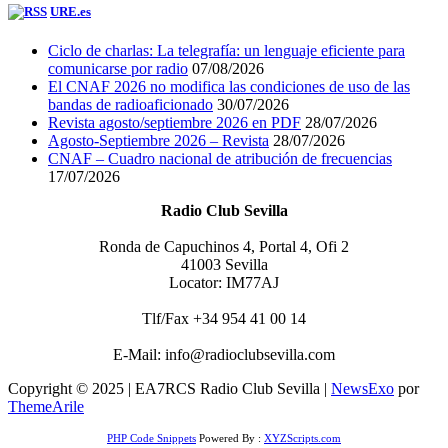
URE.es
Ciclo de charlas: La telegrafía: un lenguaje eficiente para
comunicarse por radio
07/08/2026
El CNAF 2026 no modifica las condiciones de uso de las
bandas de radioaficionado
30/07/2026
Revista agosto/septiembre 2026 en PDF
28/07/2026
Agosto-Septiembre 2026 – Revista
28/07/2026
CNAF – Cuadro nacional de atribución de frecuencias
17/07/2026
Radio Club Sevilla
Ronda de Capuchinos 4, Portal 4, Ofi 2
41003 Sevilla
Locator: IM77AJ
Tlf/Fax +34 954 41 00 14
E-Mail: info@radioclubsevilla.com
Copyright © 2025 | EA7RCS Radio Club Sevilla
|
NewsExo
por
ThemeArile
PHP Code Snippets
Powered By :
XYZScripts.com