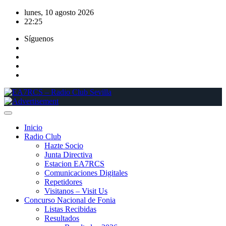
Saltar
lunes, 10 agosto 2026
al
22:25
contenido
Síguenos
Inicio
Radio Club
Hazte Socio
Junta Directiva
Estacion EA7RCS
Comunicaciones Digitales
Repetidores
Visitanos – Visit Us
Concurso Nacional de Fonia
Listas Recibidas
Resultados