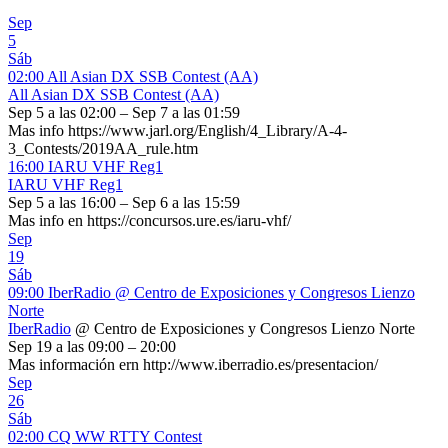
Sep
5
Sáb
02:00
All Asian DX SSB Contest (AA)
All Asian DX SSB Contest (AA)
Sep 5 a las 02:00 – Sep 7 a las 01:59
Mas info https://www.jarl.org/English/4_Library/A-4-
3_Contests/2019AA_rule.htm
16:00
IARU VHF Reg1
IARU VHF Reg1
Sep 5 a las 16:00 – Sep 6 a las 15:59
Mas info en https://concursos.ure.es/iaru-vhf/
Sep
19
Sáb
09:00
IberRadio
@ Centro de Exposiciones y Congresos Lienzo
Norte
IberRadio
@ Centro de Exposiciones y Congresos Lienzo Norte
Sep 19 a las 09:00 – 20:00
Mas información ern http://www.iberradio.es/presentacion/
Sep
26
Sáb
02:00
CQ WW RTTY Contest