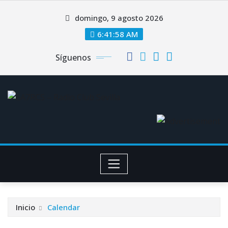
Saltar
domingo, 9 agosto 2026
al
contenido
6:41:58 AM
Síguenos
Inicio
Calendar