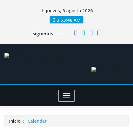
Saltar
jueves, 6 agosto 2026
al
contenido
3:53:48 AM
Síguenos
Inicio
Calendar