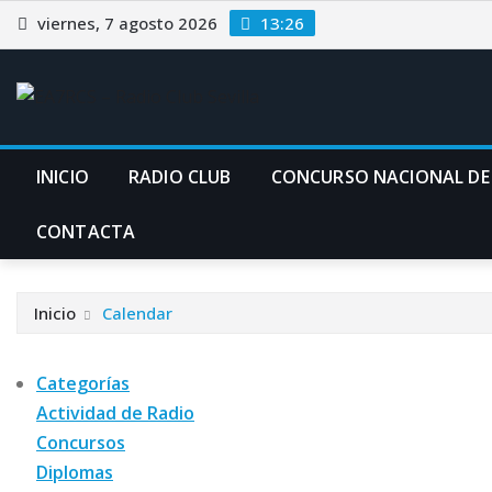
Saltar
viernes, 7 agosto 2026
13:26
al
contenido
INICIO
RADIO CLUB
CONCURSO NACIONAL DE
CONTACTA
Inicio
Calendar
Categorías
Actividad de Radio
Concursos
Diplomas