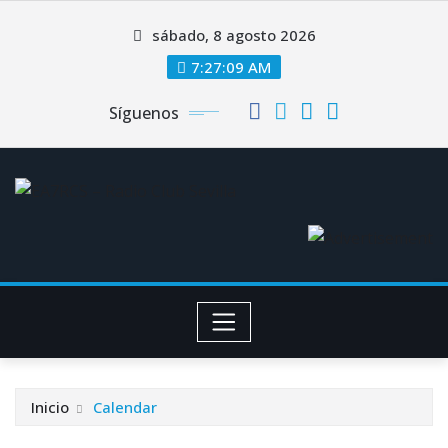
Saltar
sábado, 8 agosto 2026
al
contenido
7:27:10 AM
Síguenos
Inicio
Calendar