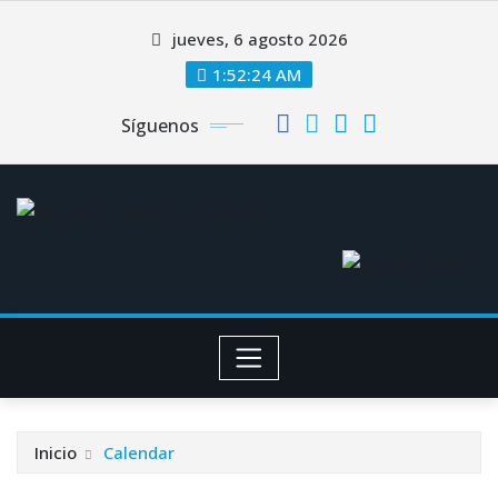
Saltar
jueves, 6 agosto 2026
al
contenido
1:52:24 AM
Síguenos
Inicio
Calendar