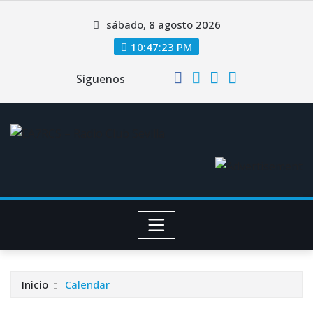
Saltar
sábado, 8 agosto 2026
al
contenido
10:47:24 PM
Síguenos
Inicio
Calendar