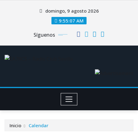
Saltar
domingo, 9 agosto 2026
al
contenido
9:55:07 AM
Síguenos
Inicio
Calendar