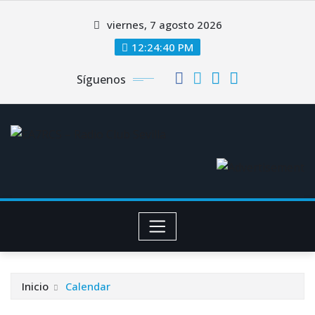
Saltar
viernes, 7 agosto 2026
al
contenido
12:24:40 PM
Síguenos
Inicio
Calendar