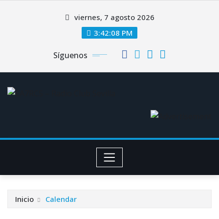
Saltar
viernes, 7 agosto 2026
al
contenido
3:42:09 PM
Síguenos
Inicio
Calendar