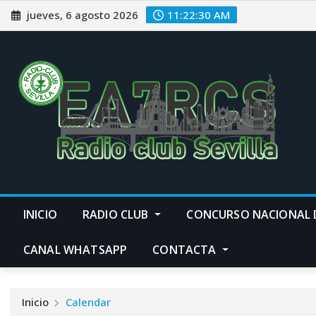
Saltar
jueves, 6 agosto 2026
11:22:31 AM
al
contenido
INICIO
RADIO CLUB
CONCURSO NACIONAL 
CANAL WHATSAPP
CONTACTA
Inicio
Calendar