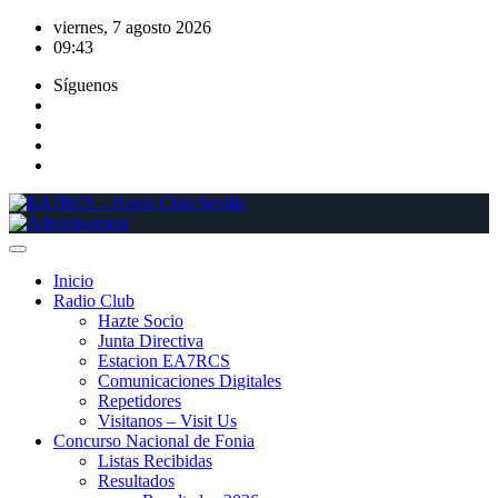
Saltar
viernes, 7 agosto 2026
al
09:43
contenido
Síguenos
Inicio
Radio Club
Hazte Socio
Junta Directiva
Estacion EA7RCS
Comunicaciones Digitales
Repetidores
Visitanos – Visit Us
Concurso Nacional de Fonia
Listas Recibidas
Resultados