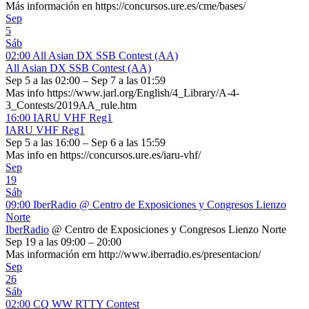
Más información en https://concursos.ure.es/cme/bases/
Sep
5
Sáb
02:00
All Asian DX SSB Contest (AA)
All Asian DX SSB Contest (AA)
Sep 5 a las 02:00 – Sep 7 a las 01:59
Mas info https://www.jarl.org/English/4_Library/A-4-
3_Contests/2019AA_rule.htm
16:00
IARU VHF Reg1
IARU VHF Reg1
Sep 5 a las 16:00 – Sep 6 a las 15:59
Mas info en https://concursos.ure.es/iaru-vhf/
Sep
19
Sáb
09:00
IberRadio
@ Centro de Exposiciones y Congresos Lienzo
Norte
IberRadio
@ Centro de Exposiciones y Congresos Lienzo Norte
Sep 19 a las 09:00 – 20:00
Mas información ern http://www.iberradio.es/presentacion/
Sep
26
Sáb
02:00
CQ WW RTTY Contest