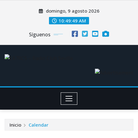
Saltar
domingo, 9 agosto 2026
al
contenido
10:49:49 AM
Síguenos
Inicio
Calendar