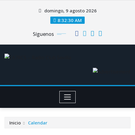
Saltar
domingo, 9 agosto 2026
al
contenido
8:32:31 AM
Síguenos
Inicio
Calendar