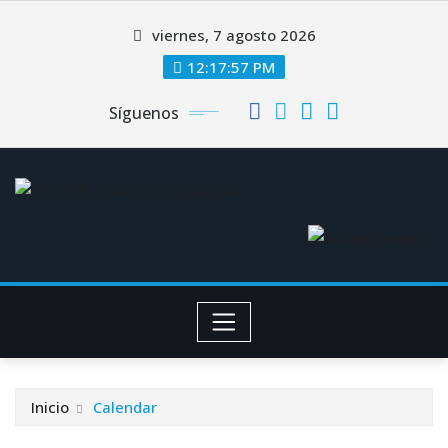
Saltar
viernes, 7 agosto 2026
al
contenido
12:17:57 PM
Síguenos
Inicio
Calendar