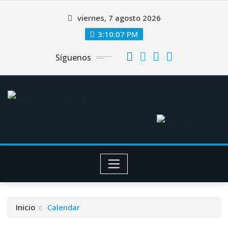
Saltar
viernes, 7 agosto 2026
al
contenido
3:10:07 PM
Síguenos
Inicio
Calendar