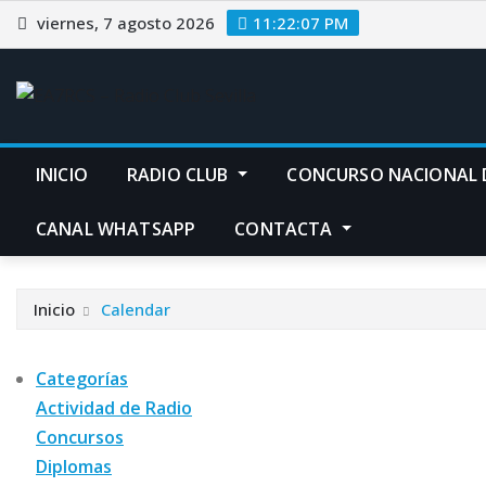
Saltar
viernes, 7 agosto 2026
11:22:08 PM
al
contenido
INICIO
RADIO CLUB
CONCURSO NACIONAL 
CANAL WHATSAPP
CONTACTA
Inicio
Calendar
Categorías
Actividad de Radio
Concursos
Diplomas