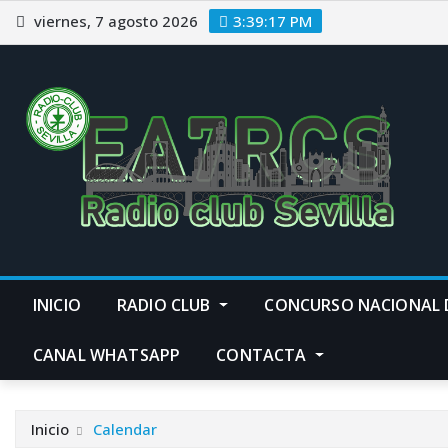
Saltar
viernes, 7 agosto 2026
3:39:18 PM
al
contenido
INICIO
RADIO CLUB
CONCURSO NACIONAL 
CANAL WHATSAPP
CONTACTA
Inicio
Calendar