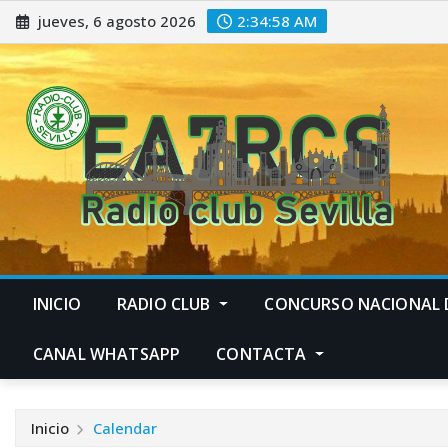
Saltar
jueves, 6 agosto 2026
2:34:59 AM
al
contenido
INICIO
RADIO CLUB
CONCURSO NACIONAL 
CANAL WHATSAPP
CONTACTA
Inicio
Calendar